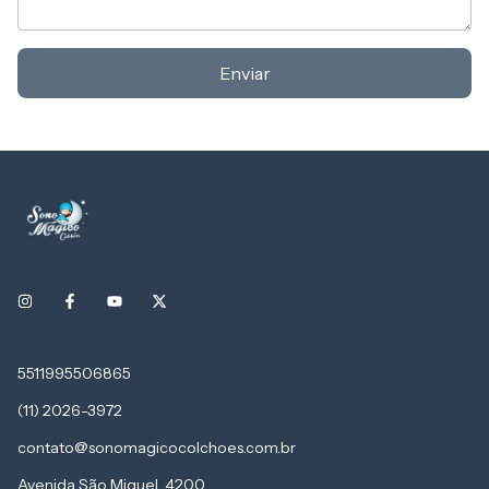
Enviar
5511995506865
(11) 2026-3972
contato@sonomagicocolchoes.com.br
Avenida São Miguel, 4200