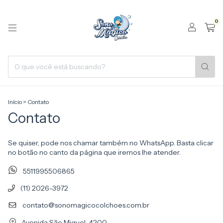
0
Início
>
Contato
Contato
Se quiser, pode nos chamar também no WhatsApp. Basta clicar
no botão no canto da página que iremos lhe atender.
5511995506865
(11) 2026-3972
contato@sonomagicocolchoes.com.br
Avenida São Miguel, 4200