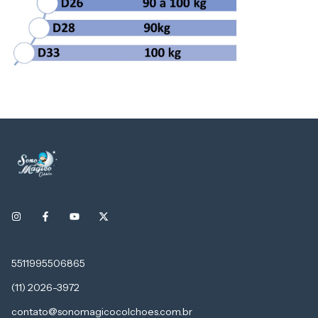
5511995506865
(11) 2026-3972
contato@sonomagicocolchoes.com.br