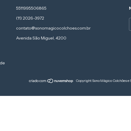
5511995506865
(11) 2026-3972
contato@sonomagicocolchoes.com.br
Avenida São Miguel, 4200
 de
Copyright Sono Mágico Colchões e 