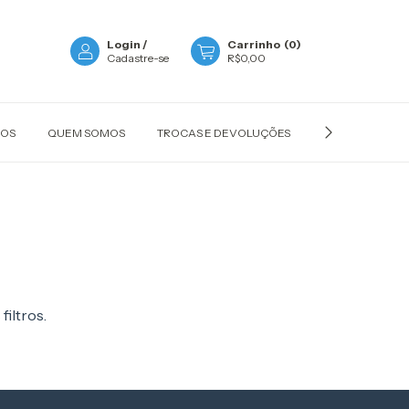
Login
/
Carrinho
(
0
)
Cadastre-se
R$0,00
ÇOS
QUEM SOMOS
TROCAS E DEVOLUÇÕES
POLÍTICA DE P
filtros.